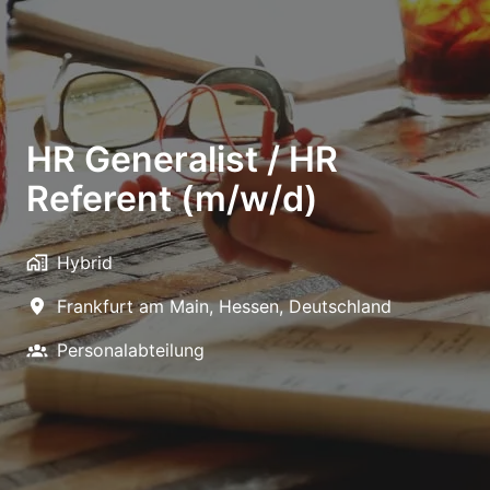
HR Generalist / HR
Referent (m/w/d)
Hybrid
Frankfurt am Main
,
Hessen
,
Deutschland
Personalabteilung